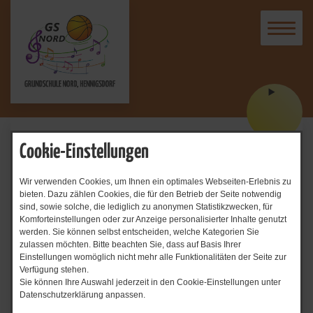
Start
Cookie-Einstellungen
Impressum
Wir verwenden Cookies, um Ihnen ein optimales Webseiten-Erlebnis zu
bieten. Dazu zählen Cookies, die für den Betrieb der Seite notwendig
sind, sowie solche, die lediglich zu anonymen Statistikzwecken, für
Herausgeber
Komforteinstellungen oder zur Anzeige personalisierter Inhalte genutzt
werden. Sie können selbst entscheiden, welche Kategorien Sie
Grundschule Nord, Hennigsdorf
zulassen möchten. Bitte beachten Sie, dass auf Basis Ihrer
Einstellungen womöglich nicht mehr alle Funktionalitäten der Seite zur
Beatrix Dietzel
Verfügung stehen.
Rigaer Str. 1
Sie können Ihre Auswahl jederzeit in den Cookie-Einstellungen unter
16761 Hennigsdorf
Datenschutzerklärung anpassen.